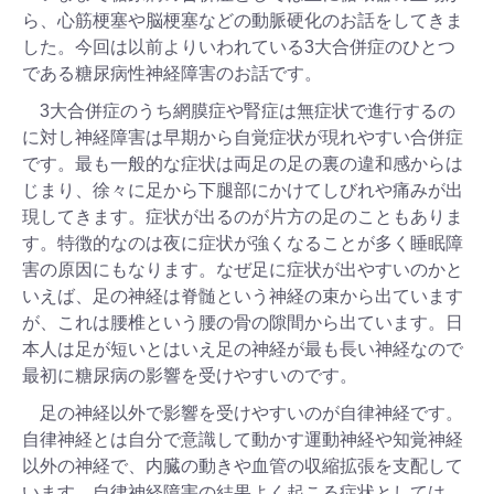
ら、心筋梗塞や脳梗塞などの動脈硬化のお話をしてきま
した。今回は以前よりいわれている3大合併症のひとつ
である糖尿病性神経障害のお話です。
3大合併症のうち網膜症や腎症は無症状で進行するの
に対し神経障害は早期から自覚症状が現れやすい合併症
です。最も一般的な症状は両足の足の裏の違和感からは
じまり、徐々に足から下腿部にかけてしびれや痛みが出
現してきます。症状が出るのが片方の足のこともありま
す。特徴的なのは夜に症状が強くなることが多く睡眠障
害の原因にもなります。なぜ足に症状が出やすいのかと
いえば、足の神経は脊髄という神経の束から出ています
が、これは腰椎という腰の骨の隙間から出ています。日
本人は足が短いとはいえ足の神経が最も長い神経なので
最初に糖尿病の影響を受けやすいのです。
足の神経以外で影響を受けやすいのが自律神経です。
自律神経とは自分で意識して動かす運動神経や知覚神経
以外の神経で、内臓の動きや血管の収縮拡張を支配して
います。自律神経障害の結果よく起こる症状としては、