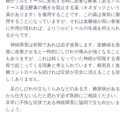
糖がソルビトールに変化する時に必要な酵素であるアル
ドース還元酵素の働きを阻止する薬（キネダックという
薬があります）を服用することです。この薬は食前に服
用することになっていますが、それは血糖値が高い食後
に作用が現れれば、よりソルビトールの生成を抑えられ
るからです。
神経障害は初期であれば必ず改善します。血糖値を急
激に改善させると一時的にしびれや痛みが強くなること
もありますが、これは鈍くなっていた神経が回復する過
程で起こってくる現象と考えられています。根気良く血
糖コントロールを続ければ症状が完全に消えることも珍
しくありません。
足のしびれや立ちくらみなどのある方、糖尿病がある
から仕方ないんだと思わず必ず医師にご相談ください。
非常に不快な症状である神経障害に協同で立ち向かいま
しょう。