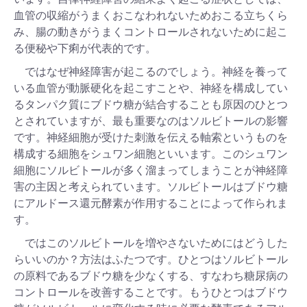
血管の収縮がうまくおこなわれないためおこる立ちくら
み、腸の動きがうまくコントロールされないために起こ
る便秘や下痢が代表的です。
ではなぜ神経障害が起こるのでしょう。神経を養って
いる血管が動脈硬化を起こすことや、神経を構成してい
るタンパク質にブドウ糖が結合することも原因のひとつ
とされていますが、最も重要なのはソルビトールの影響
です。神経細胞が受けた刺激を伝える軸索というものを
構成する細胞をシュワン細胞といいます。このシュワン
細胞にソルビトールが多く溜まってしまうことが神経障
害の主因と考えられています。ソルビトールはブドウ糖
にアルドース還元酵素が作用することによって作られま
す。
ではこのソルビトールを増やさないためにはどうした
らいいのか？方法はふたつです。ひとつはソルビトール
の原料であるブドウ糖を少なくする、すなわち糖尿病の
コントロールを改善することです。もうひとつはブドウ