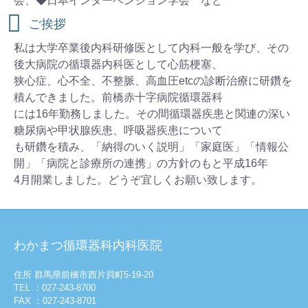
会、◆日本インターベンション学会 など
ご挨拶
私は大学卒業後内科研修医として内科一般を学び、その
後大病院の循環器内科医として心筋梗塞、
狭心症、心不全、不整脈、高血圧etcの診断治療に研鑽を
積んできました。前橋赤十字病院循環器科
には16年勤務しました。その間循環器疾患と関連の深い
糖尿病や甲状腺疾患、呼吸器疾患について
も研鑽を積み、「納得のいく説明」「家庭医」「情報公
開」「病院と診療所の連携」の方針のもと平成16年
4月開業しました。どうぞ宜しくお願い致します。
わかまつ循環器科内科医院
住所 群馬県前橋市西片貝町5-19-20
TEL ：027-243-8700
FAX ：027-243-8701