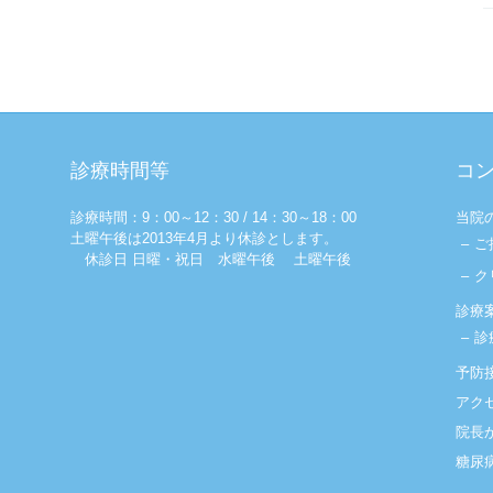
診療時間等
コ
診療時間：9：00～12：30 / 14：30～18：00
当院
土曜午後は2013年4月より休診とします。
ご
休診日 日曜・祝日 水曜午後 土曜午後
ク
診療
診
予防
アク
院長
糖尿