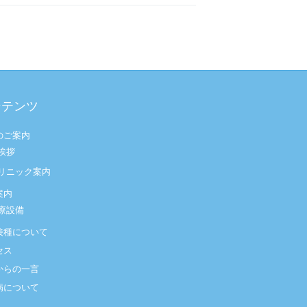
ンテンツ
のご案内
挨拶
リニック案内
案内
療設備
接種について
セス
からの一言
病について