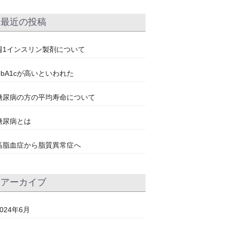
最近の投稿
週1インスリン製剤について
HbA1cが高いといわれた
糖尿病の方の平均寿命について
糖尿病とは
高脂血症から脂質異常症へ
アーカイブ
2024年6月