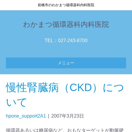
前橋市のわかまつ循環器科内科医院
わかまつ循環器科内科医院
TEL：027-243-8700
メニュー
慢性腎臓病（CKD）につ
いて
hpone_support2A1
|
2007年3月23日
循環器あるいは糖尿病など、おもなターゲットが動脈硬