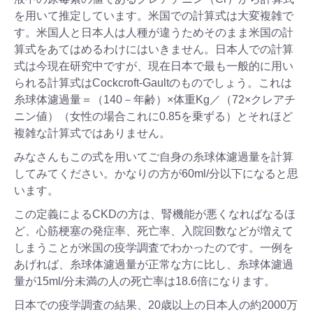
を用いて推定しています。米国での計算式は大変複雑で
す。米国人と日本人は人種が違うためそのまま米国の計
算式をあてはめるわけにはいきません。日本人での計算
式は今現在研究中ですが、現在日本で最も一般的に用い
られる計算式はCockcroft-Gaultのものでしょう。これは
糸球体濾過量＝（140－年齢）×体重Kg／（72×クレアチ
ニン値）（女性の場合これに0.85を乗ずる）とそれほど
複雑な計算式ではありません。
みなさんもこの式を用いてご自身の糸球体濾過量を計算
してみてください。かなりの方が60ml/分以下になると思
います。
この定義によるCKDの方は、腎機能が悪くなればなるほ
ど、心筋梗塞の発症率、死亡率、入院回数などが増えて
しまうことが米国の疫学調査でわかったのです。一例を
あげれば、糸球体濾過量が正常な方に比し、糸球体濾過
量が15ml/分未満の人の死亡率は18.6倍になります。
日本での疫学調査の結果、20歳以上の日本人の約2000万