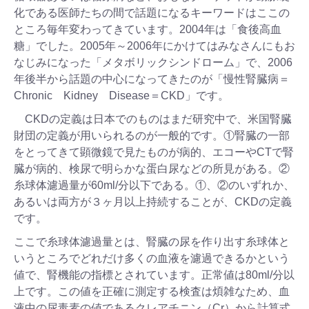
化である医師たちの間で話題になるキーワードはここの
ところ毎年変わってきています。2004年は「食後高血
糖」でした。2005年～2006年にかけてはみなさんにもお
なじみになった「メタボリックシンドローム」で、2006
年後半から話題の中心になってきたのが「慢性腎臓病＝
Chronic Kidney Disease＝CKD」です。
CKDの定義は日本でのものはまだ研究中で、米国腎臓
財団の定義が用いられるのが一般的です。①腎臓の一部
をとってきて顕微鏡で見たものが病的、エコーやCTで腎
臓が病的、検尿で明らかな蛋白尿などの所見がある。②
糸球体濾過量が60ml/分以下である。①、②のいずれか、
あるいは両方が３ヶ月以上持続することが、CKDの定義
です。
ここで糸球体濾過量とは、腎臓の尿を作り出す糸球体と
いうところでどれだけ多くの血液を濾過できるかという
値で、腎機能の指標とされています。正常値は80ml/分以
上です。この値を正確に測定する検査は煩雑なため、血
液中の尿毒素の値であるクレアチニン（Cr）から計算式